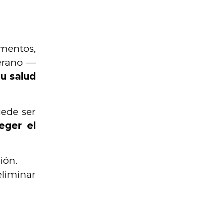
amentos,
verano —
u salud
uede ser
eger el
ión.
eliminar