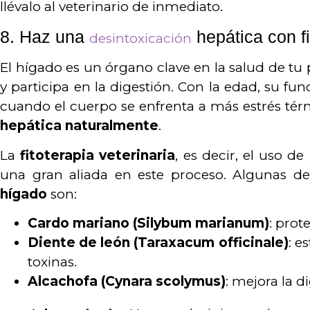
llévalo al veterinario de inmediato.
8.
Haz una
hepática con fi
desintoxicación
El hígado es un órgano clave en la salud de tu 
y participa en la digestión. Con la edad, su f
cuando el cuerpo se enfrenta a más estrés té
hepática naturalmente
.
La
fitoterapia veterinaria
, es decir, el uso d
una gran aliada en este proceso. Algunas de
hígado
son:
Cardo mariano (Silybum marianum)
: prot
Diente de león (Taraxacum officinale)
: e
toxinas.
Alcachofa (Cynara scolymus)
: mejora la d