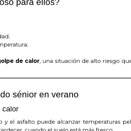
roso para ellos?
dad.
emperatura.
golpe de calor
, una situación de alto riesgo q
udo sénior en verano
 calor
nso y el asfalto puede alcanzar temperaturas pel
rdecer, cuando el suelo está más fresco.