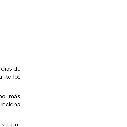
 días de
ante los
cho más
unciona
, seguro