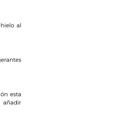
hielo al
gerantes
ión esta
, añadir