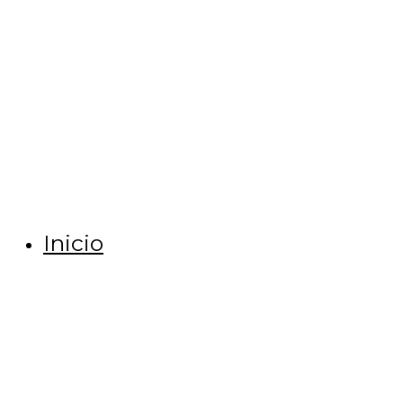
Ir
al
contenido
Inicio