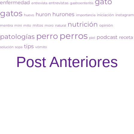
gato
enfermedad
entrevistas
entrevista
gastroenteritis
gatos
hurones
huron
iniciación
instagram
huevo
importancia
nutrición
mitos
opinión
mentira
mini
mito
moro
natural
perros
perro
patologías
podcast
receta
piel
tips
solución
sopa
vómito
Post Anteriores