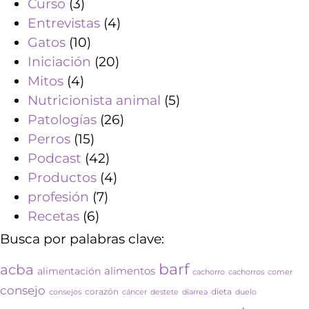
Curso
(3)
Entrevistas
(4)
Gatos
(10)
Iniciación
(20)
Mitos
(4)
Nutricionista animal
(5)
Patologías
(26)
Perros
(15)
Podcast
(42)
Productos
(4)
profesión
(7)
Recetas
(6)
Busca por palabras clave:
barf
acba
alimentos
alimentación
cachorro
cachorros
comer
consejo
corazón
dieta
consejos
cáncer
destete
diarrea
duelo