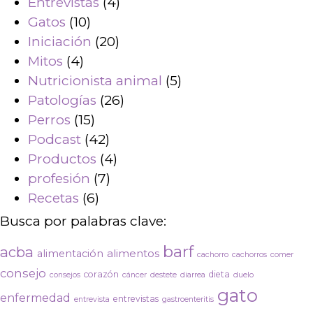
Entrevistas
(4)
Gatos
(10)
Iniciación
(20)
Mitos
(4)
Nutricionista animal
(5)
Patologías
(26)
Perros
(15)
Podcast
(42)
Productos
(4)
profesión
(7)
Recetas
(6)
Busca por palabras clave:
barf
acba
alimentos
alimentación
cachorro
cachorros
comer
consejo
corazón
dieta
consejos
cáncer
destete
diarrea
duelo
gato
enfermedad
entrevistas
entrevista
gastroenteritis