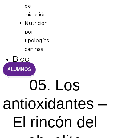
de
iniciación
Nutrición
por
tipologías
caninas
Blog
ALUMNOS
05. Los
antioxidantes –
El rincón del