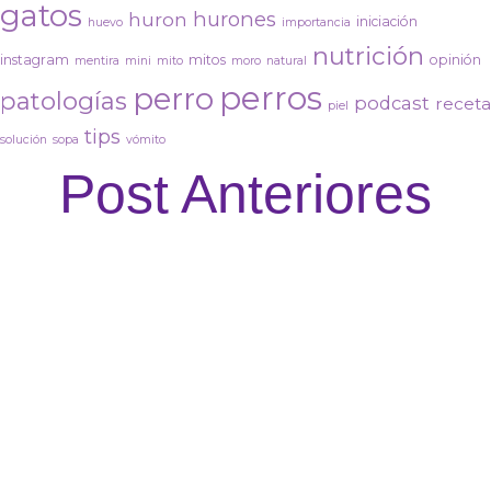
gatos
hurones
huron
iniciación
huevo
importancia
nutrición
instagram
mitos
opinión
mentira
mini
mito
moro
natural
perros
perro
patologías
podcast
receta
piel
tips
solución
sopa
vómito
Post Anteriores