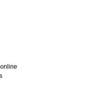
online
s